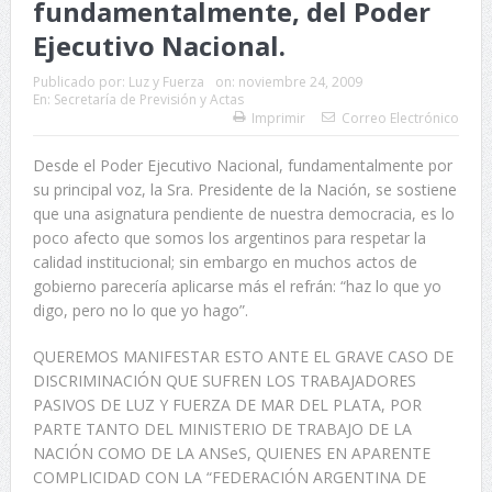
fundamentalmente, del Poder
Ejecutivo Nacional.
Publicado por:
Luz y Fuerza
on:
noviembre 24, 2009
En:
Secretaría de Previsión y Actas
Imprimir
Correo Electrónico
Desde el Poder Ejecutivo Nacional, fundamentalmente por
su principal voz, la Sra. Presidente de la Nación, se sostiene
que una asignatura pendiente de nuestra democracia, es lo
poco afecto que somos los argentinos para respetar la
calidad institucional; sin embargo en muchos actos de
gobierno parecería aplicarse más el refrán: “haz lo que yo
digo, pero no lo que yo hago”.
QUEREMOS MANIFESTAR ESTO ANTE EL GRAVE CASO DE
DISCRIMINACIÓN QUE SUFREN LOS TRABAJADORES
PASIVOS DE LUZ Y FUERZA DE MAR DEL PLATA, POR
PARTE TANTO DEL MINISTERIO DE TRABAJO DE LA
NACIÓN COMO DE LA ANSeS, QUIENES EN APARENTE
COMPLICIDAD CON LA “FEDERACIÓN ARGENTINA DE