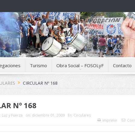
egaciones
Turismo
Obra Social – FOSOLyF
Contacto
CULARES
CIRCULAR Nº 168
AR Nº 168
:
Luz y Fuerza
on:
diciembre 01, 2009
En:
Circulares
Imprimir
Corr