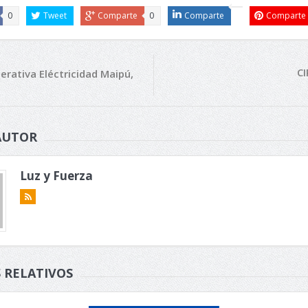
0
Tweet
Comparte
0
Comparte
Comparte
C
rativa Eléctricidad Maipú,
AUTOR
Luz y Fuerza
 RELATIVOS