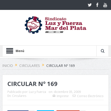
Menú
INICIO
CIRCULARES
CIRCULAR Nº 169
CIRCULAR Nº 169
Publicado por:
Luz y Fuerza
on:
diciembre 05, 2009
En:
Circulares
Imprimir
Correo Electrónico