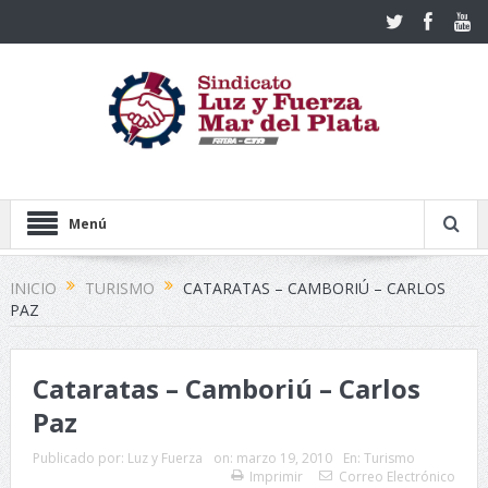
Menú
INICIO
TURISMO
CATARATAS – CAMBORIÚ – CARLOS
PAZ
Cataratas – Camboriú – Carlos
Paz
Publicado por:
Luz y Fuerza
on:
marzo 19, 2010
En:
Turismo
Imprimir
Correo Electrónico