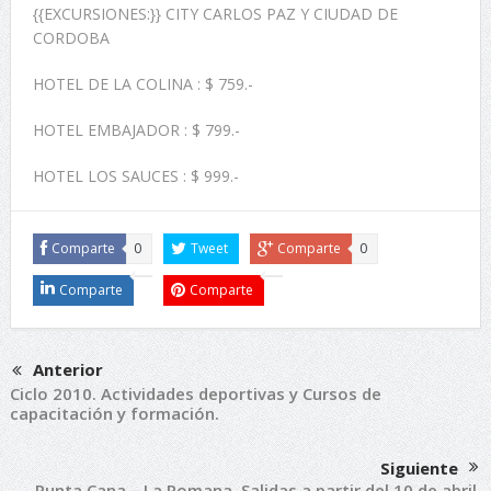
{{EXCURSIONES:}} CITY CARLOS PAZ Y CIUDAD DE
CORDOBA
HOTEL DE LA COLINA : $ 759.-
HOTEL EMBAJADOR : $ 799.-
HOTEL LOS SAUCES : $ 999.-
Comparte
0
Tweet
Comparte
0
Comparte
Comparte
Anterior
Ciclo 2010. Actividades deportivas y Cursos de
capacitación y formación.
Siguiente
Punta Cana – La Romana. Salidas a partir del 10 de abril.