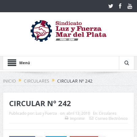
Menú
INICIO
CIRCULARES
CIRCULAR Nº 242
CIRCULAR Nº 242
Publicado por:
Luz y Fuerza
on:
abril 13, 2010
En:
Circulares
Imprimir
Correo Electrónico