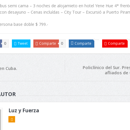
 bus semi cama – 3 noches de alojamieto en hotel Yene Hue 4* frente
con desayuno – Cenas incluídas – City Tour – Excursió a Puerto Piram
ersona base doble $ 799.-
0
Tweet
Comparte
0
Comparte
Comparte
Policlínico del Sur. Pr
 en Cuba.
afliados de 
AUTOR
Luz y Fuerza