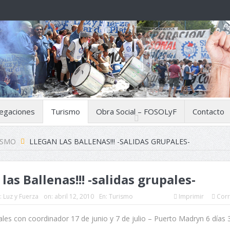
egaciones
Turismo
Obra Social – FOSOLyF
Contacto
ISMO
LLEGAN LAS BALLENAS!!! -SALIDAS GRUPALES-
las Ballenas!!! -salidas grupales-
:
Luz y Fuerza
on:
abril 12, 2010
En:
Turismo
Imprimir
Corr
ales con coordinador 17 de junio y 7 de julio – Puerto Madryn 6 días 