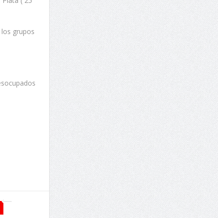
Plata ( 25
 los grupos
 Desocupados