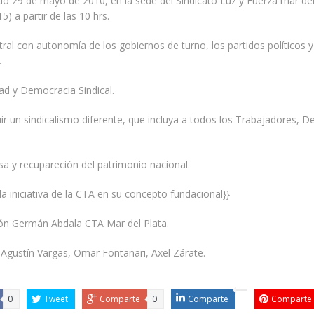
o 29 de mayo de 2010, en la sede del Sindicato Luz y Fuerza mar del 
) a partir de las 10 hrs.
ral con autonomía de los gobiernos de turno, los partidos políticos y
.
tad y Democracia Sindical.
ir un sindicalismo diferente, que incluya a todos los Trabajadores,
sa y recupareción del patrimonio nacional.
la iniciativa de la CTA en su concepto fundacional}}
ión Germán Abdala CTA Mar del Plata.
 Agustín Vargas, Omar Fontanari, Axel Zárate.
0
Tweet
Comparte
0
Comparte
Comparte