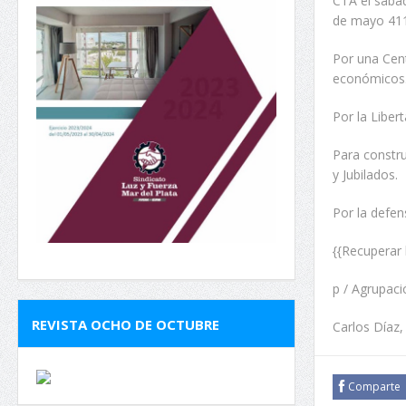
CTA el sábad
de mayo 4115
Por una Cent
económicos
Por la Liber
Para constru
y Jubilados.
Por la defen
{{Recuperar 
p / Agrupac
REVISTA OCHO DE OCTUBRE
Carlos Díaz,
Comparte