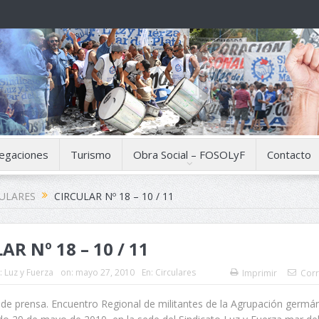
egaciones
Turismo
Obra Social – FOSOLyF
Contacto
CULARES
CIRCULAR Nº 18 – 10 / 11
AR Nº 18 – 10 / 11
:
Luz y Fuerza
on:
mayo 27, 2010
En:
Circulares
Imprimir
Corr
de prensa. Encuentro Regional de militantes de la Agrupación germá