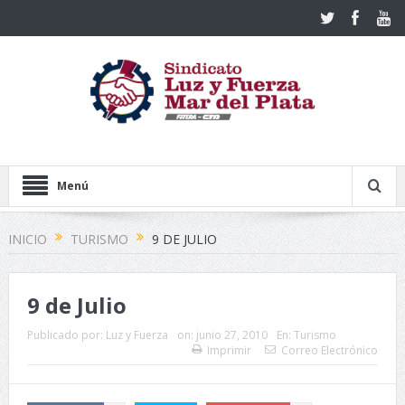
Menú
INICIO
TURISMO
9 DE JULIO
9 de Julio
Publicado por:
Luz y Fuerza
on:
junio 27, 2010
En:
Turismo
Imprimir
Correo Electrónico