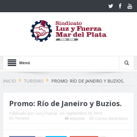
Menú
INICIO
TURISMO
PROMO: RÍO DE JANEIRO Y BUZIOS.
Promo: Río de Janeiro y Buzios.
Publicado por:
Luz y Fuerza
on:
septiembre 29, 2010
En:
Turismo
Imprimir
Correo Electrónico