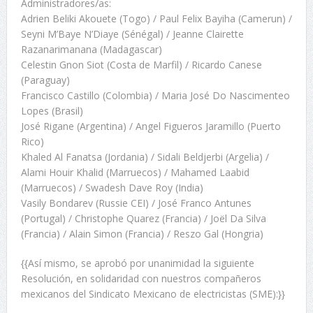
Administradores/as:
Adrien Beliki Akouete (Togo) / Paul Felix Bayiha (Camerun) /
Seyni M’Baye N’Diaye (Sénégal) / Jeanne Clairette
Razanarimanana (Madagascar)
Celestin Gnon Siot (Costa de Marfil) / Ricardo Canese
(Paraguay)
Francisco Castillo (Colombia) / Maria José Do Nascimenteo
Lopes (Brasil)
José Rigane (Argentina) / Angel Figueros Jaramillo (Puerto
Rico)
Khaled Al Fanatsa (Jordania) / Sidali Beldjerbi (Argelia) /
Alami Houir Khalid (Marruecos) / Mahamed Laabid
(Marruecos) / Swadesh Dave Roy (India)
Vasily Bondarev (Russie CEI) / José Franco Antunes
(Portugal) / Christophe Quarez (Francia) / Joël Da Silva
(Francia) / Alain Simon (Francia) / Reszo Gal (Hongria)
{{Así mismo, se aprobó por unanimidad la siguiente
Resolución, en solidaridad con nuestros compañeros
mexicanos del Sindicato Mexicano de electricistas (SME):}}