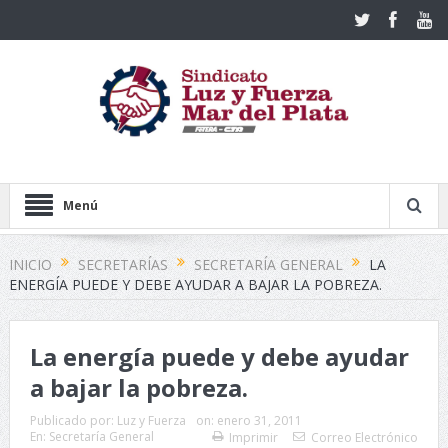
Menú
INICIO
SECRETARÍAS
SECRETARÍA GENERAL
LA
ENERGÍA PUEDE Y DEBE AYUDAR A BAJAR LA POBREZA.
La energía puede y debe ayudar
a bajar la pobreza.
Publicado por:
Luz y Fuerza
on:
enero 31, 2011
En:
Secretaría General
Imprimir
Correo Electrónico