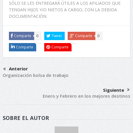
SÓLO SE LES ENTREGARÁ ÚTILES A LOS AFILIADOS QUE
TENGAN HIJOS Y/O NIETOS A CARGO, CON LA DEBIDA
DOCUMENTACIÓN.
Comparte
0
Tweet
Comparte
0
Comparte
Comparte
Anterior
Organización bolsa de trabajo
Siguiente
Enero y Febrero en los mejores destinos
SOBRE EL AUTOR