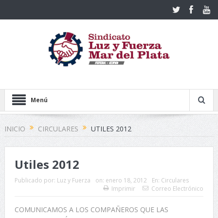
Menú
INICIO
CIRCULARES
UTILES 2012
Utiles 2012
Publicado por:
Luz y Fuerza
on:
enero 18, 2012
En:
Circulares
Imprimir
Correo Electrónico
COMUNICAMOS A LOS COMPAÑEROS QUE LAS