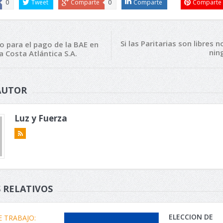
0
Tweet
Comparte
0
Comparte
Comparte
Si las Paritarias son libres 
 para el pago de la BAE en
nin
a Costa Atlántica S.A.
AUTOR
Luz y Fuerza
 RELATIVOS
ELECCION DE