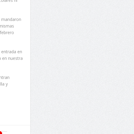
olares ni
no mandaron
s mismas
 febrero
e entrada en
n en nuestra
ntran
lla y