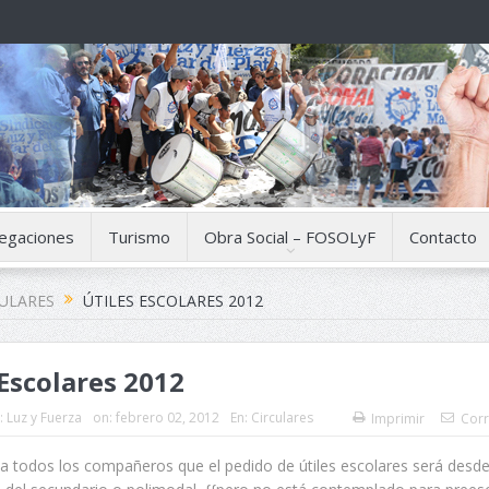
egaciones
Turismo
Obra Social – FOSOLyF
Contacto
CULARES
ÚTILES ESCOLARES 2012
 Escolares 2012
:
Luz y Fuerza
on:
febrero 02, 2012
En:
Circulares
Imprimir
Corr
a todos los compañeros que el pedido de útiles escolares será desde