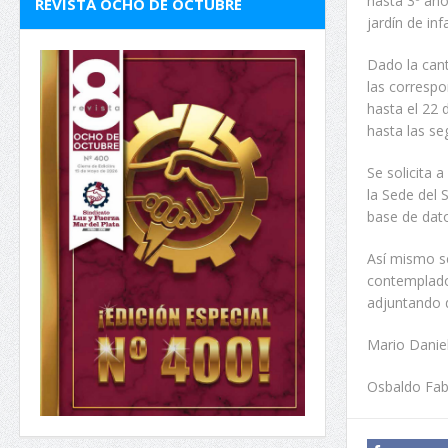
hasta 3º año
REVISTA OCHO DE OCTUBRE
jardín de inf
Dado la can
las correspo
hasta el 22 
hasta las s
Se solicita 
la Sede del 
base de dato
Así mismo s
contemplados
adjuntando 
Mario Daniel
Osbaldo Fabi