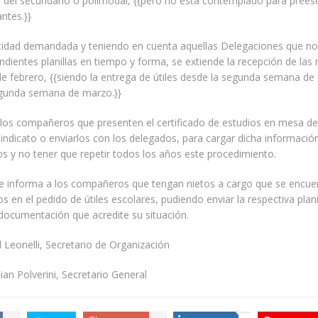
 del secundario o polimodal, {{pero no está contemplado para preesc
antes.}}
tidad demandada y teniendo en cuenta aquellas Delegaciones que 
ndientes planillas en tiempo y forma, se extiende la recepción de la
de febrero, {{siendo la entrega de útiles desde la segunda semana de
egunda semana de marzo.}}
a los compañeros que presenten el certificado de estudios en mesa d
Sindicato o enviarlos con los delegados, para cargar dicha informació
s y no tener que repetir todos los años este procedimiento.
e informa a los compañeros que tengan nietos a cargo que se encue
 en el pedido de útiles escolares, pudiendo enviar la respectiva plani
documentación que acredite su situación.
 Leonelli, Secretario de Organización
an Polverini, Secretario General