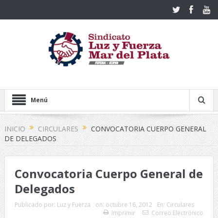
Menú
INICIO
CIRCULARES
CONVOCATORIA CUERPO GENERAL
DE DELEGADOS
Convocatoria Cuerpo General de
Delegados
Publicado por:
Luz y Fuerza
on:
octubre 16, 2012
En:
Circulares
Imprimir
Correo Electrónico