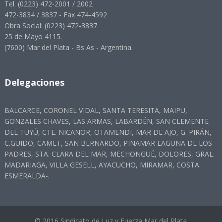
Tel. (0223) 472-2001 / 2002
472-3834 / 3837 - Fax 474-4592
Obra Social: (0223) 472-3837
25 de Mayo 4115.
(7600) Mar del Plata - Bs As - Argentina.
Delegaciones
BALCARCE, CORONEL VIDAL, SANTA TERESITA, MAIPU,
GONZALES CHAVES, LAS ARMAS, LABARDÉN, SAN CLEMENTE
DEL TUYÚ, CTE. NICANOR, OTAMENDI, MAR DE AJO, G. PIRÁN,
C.GUIDO, CAMET, SAN BERNARDO, PINAMAR LAGUNA DE LOS
PADRES, STA. CLARA DEL MAR, MECHONGUÉ, DOLORES, GRAL.
MADARIAGA, VILLA GESELL, AYACUCHO, MIRAMAR, COSTA
ESMERALDA-.
© 2016 Sindicato de Luz y Fuerza Mar del Plata