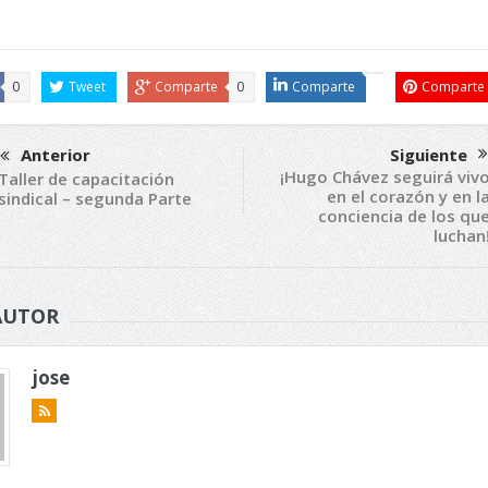
0
Tweet
Comparte
0
Comparte
Comparte
Anterior
Siguiente
¡Hugo Chávez seguirá viv
Taller de capacitación
en el corazón y en l
sindical – segunda Parte
conciencia de los qu
luchan
AUTOR
jose