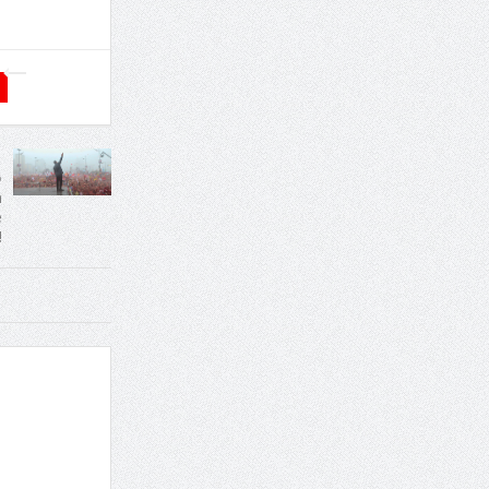
o
a
e
!