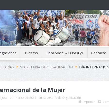
egaciones
Turismo
Obra Social – FOSOLyF
Contacto
ETARÍAS
SECRETARÍA DE ORGANIZACIÓN
DÍA INTERNACION
ternacional de la Mujer
:
jose
on:
marzo 05, 2013
En:
Secretaría de Organización
Imprimir
Corr