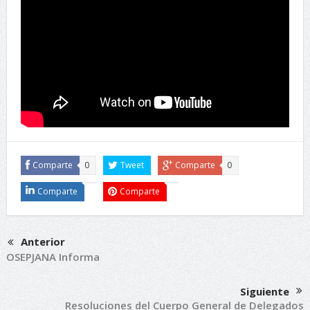
Comparte
0
Tweet
Comparte
0
Comparte
Comparte
Anterior
OSEPJANA Informa
Siguiente
Resoluciones del Cuerpo General de Delegados