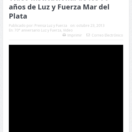
años de Luz y Fuerza Mar del
Plata
Publicado por:
Prensa Luz y Fuerza
on:
octubre 23, 2013
En:
70° aniversario Luz y Fuerza
,
Video
Imprimir
Correo Electrónico