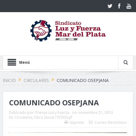
Menú
INICIO
CIRCULARES
COMUNICADO OSEPJANA
COMUNICADO OSEPJANA
Publicado por:
Prensa Luz y Fuerza
on:
noviembre 21, 2013
En:
Circulares
,
Obra Social / FOSOLyF
Imprimir
Correo Electrónico