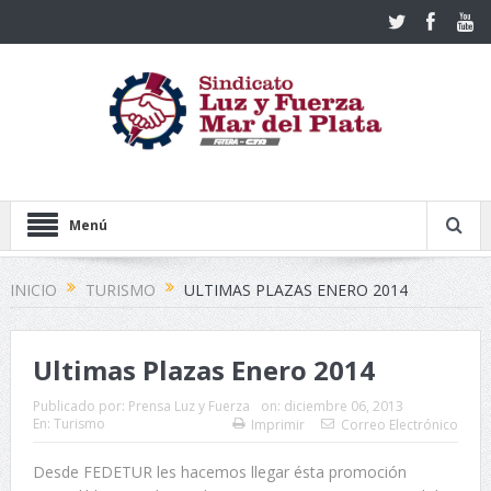
Menú
INICIO
TURISMO
ULTIMAS PLAZAS ENERO 2014
Ultimas Plazas Enero 2014
Publicado por:
Prensa Luz y Fuerza
on:
diciembre 06, 2013
En:
Turismo
Imprimir
Correo Electrónico
Desde FEDETUR les hacemos llegar ésta promoción