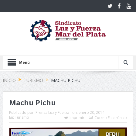
Menú
INICIO
TURISMO
MACHU PICHU
Machu Pichu
Publicado por:
Prensa Luz y Fuerza
on:
enero 20, 2014
En:
Turismo
Imprimir
Correo Electrónico