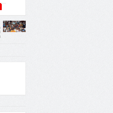
a
l
4