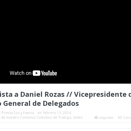
ista a Daniel Rozas // Vicepresidente 
 General de Delegados
:
Prensa Luz y Fuerza
on:
febrero 13, 2014
 de nuestro Convenio Colectivo de Trabajo
,
Video
Imprimir
Corr