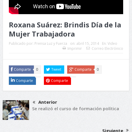
Roxana Suárez: Brindis Día de la
Mujer Trabajadora
Publicado por:
Prensa Luz y Fuerza
on:
abril 15, 2014
En:
Video
Imprimir
Correo Electrónico
Comparte
0
Tweet
Comparte
0
Comparte
Comparte
Anterior
Se realizó el curso de formación política
Siguiente