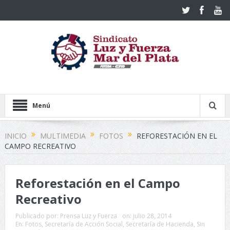
Menú
INICIO
MULTIMEDIA
FOTOS
REFORESTACIÓN EN EL
CAMPO RECREATIVO
Reforestación en el Campo
Recreativo
Publicado por:
Prensa Luz y Fuerza
on:
julio 28, 2014
En:
Fotos
,
Secretaría de Acción Social
,
Secretaría de Hacienda
,
Sin