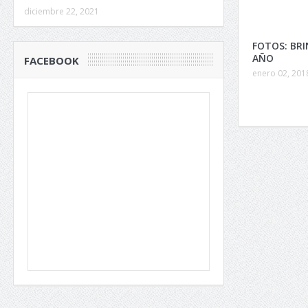
diciembre 22, 2021
FOTOS: BRI
AÑO
FACEBOOK
enero 02, 201