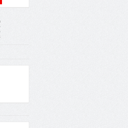
a
o
e
s