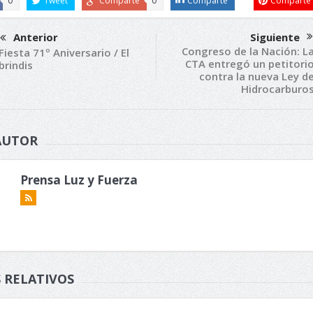
0
Tweet
Comparte
0
Comparte
Comparte
Anterior
Siguiente
Congreso de la Nación: L
Fiesta 71º Aniversario / El
CTA entregó un petitori
brindis
contra la nueva Ley d
Hidrocarburo
AUTOR
Prensa Luz y Fuerza
 RELATIVOS