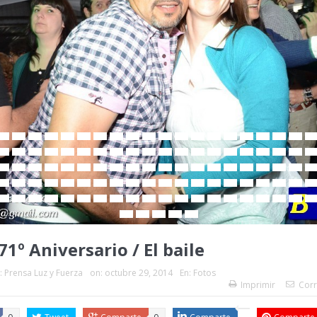
71º Aniversario / El baile
:
Prensa Luz y Fuerza
on:
octubre 29, 2014
En:
Fotos
Imprimir
Corr