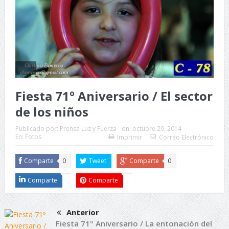
Fiesta 71º Aniversario / El sector
de los niños
Publicado por:
Prensa Luz y Fuerza
on:
octubre 29, 2014
En:
Fotos
Imprimir
Correo Electrónico
Comparte
0
Tweet
Comparte
0
Comparte
Comparte
Anterior
Fiesta 71º Aniversario / La entonación del