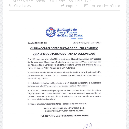
Publicado por:
Prensa Luz y Fuerza
on:
junio 08, 2016
En:
Circulares
Imprimir
Correo Electrónico