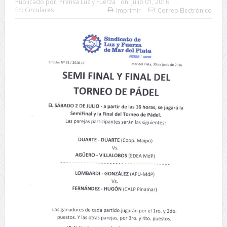
Publicado por:
Prensa Luz y Fuerza
on:
julio 01, 2016
En:
Circulares
Imprimir
Correo Electrónico