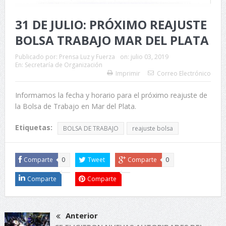
31 DE JULIO: PRÓXIMO REAJUSTE
BOLSA TRABAJO MAR DEL PLATA
Publicado por:
Prensa Luz y Fuerza
on:
julio 03, 2019
En:
Secretaría de Organización
Imprimir
Correo Electrónico
Informamos la fecha y horario para el próximo reajuste de
la Bolsa de Trabajo en Mar del Plata.
Etiquetas:
BOLSA DE TRABAJO
reajuste bolsa
Comparte
0
Tweet
Comparte
0
Comparte
Comparte
Anterior