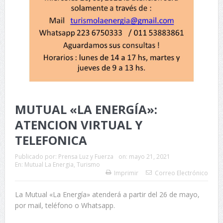
MUTUAL «LA ENERGÍA»:
ATENCION VIRTUAL Y
TELEFONICA
Publicado por:
Prensa Luz y Fuerza
on:
mayo 21, 2021
En:
Mutual La Energia
,
Turismo
Imprimir
Correo Electrónico
La Mutual «La Energía» atenderá a partir del 26 de mayo,
por mail, teléfono o Whatsapp.