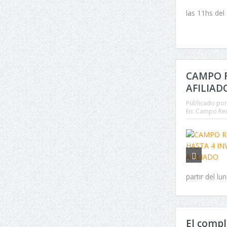
las 11hs del 
CAMPO R
AFILIAD
Publicado por
En:
Campo Rec
partir del l
El compl