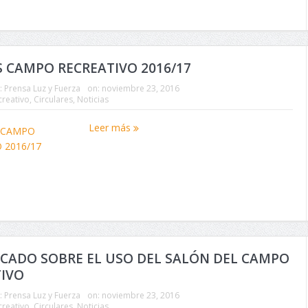
 CAMPO RECREATIVO 2016/17
:
Prensa Luz y Fuerza
on:
noviembre 23, 2016
reativo
,
Circulares
,
Noticias
Leer más
CADO SOBRE EL USO DEL SALÓN DEL CAMPO
TIVO
:
Prensa Luz y Fuerza
on:
noviembre 23, 2016
reativo
,
Circulares
,
Noticias