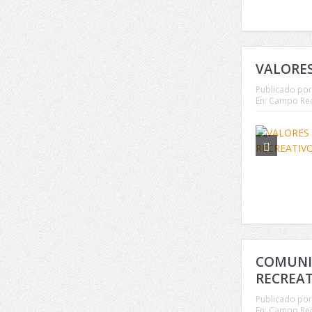
VALORES
Publicado por
En:
Campo Rec
COMUNI
RECREA
Publicado por
En:
Campo Rec