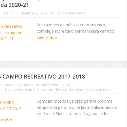
da 2020-21
:
jose
on:
diciembre 22, 2020
En:
Campo Recreativo
Por razones de público conocimiento, el
complejo recreativo permanecerá cerrado.
Leer más
 CAMPO RECREATIVO 2017-2018
:
Prensa Luz y Fuerza
on:
noviembre 27, 2017
ial
,
Campo Recreativo
,
Circulares
,
Noticias
,
Secretaría de Acción Social
Compartimos los valores para la próxima
temporada para uso de las instalaciones del
predio del Sindicato en la Laguna de los
r más