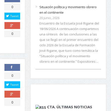
Comparte
0
Situación política y movimiento obrero
en el continente
Tweet
20 junio, 2026
Encuentro de la Escuela José Rigane del
18/06/2026 A continuación compartimos
Comparte
0
una síntesis de las conclusiones a las
que se llegó en el primer encuentro del
ciclo 2026 de la Escuela de Formación
José Rigane, que tuvo como temática la
“Situación política y el movimiento
obrero en el continente.” Expositores:...
Comparte
0
Tweet
Comparte
0
CTA. ÚLTIMAS NOTICIAS