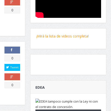
Comparte
0
¡Mirá la lista de videos completa
!
Comparte
0
Tweet
Comparte
0
EDEA