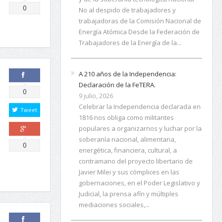
Comparte
0
No al despido de trabajadores y
trabajadoras de la Comisión Nacional de
Energía Atómica Desde la Federación de
Trabajadores de la Energía de la...
A 210 años de la Independencia:
Declaración de la FeTERA.
Comparte
0
9 julio, 2026
Celebrar la Independencia declarada en
Tweet
1816 nos obliga como militantes
populares a organizarnos y luchar por la
soberanía nacional, alimentaria,
Comparte
0
energética, financiera, cultural, a
contramano del proyecto libertario de
Javier Milei y sus cómplices en las
gobernaciones, en el Poder Legislativo y
Judicial, la prensa afín y múltiples
mediaciones sociales,...