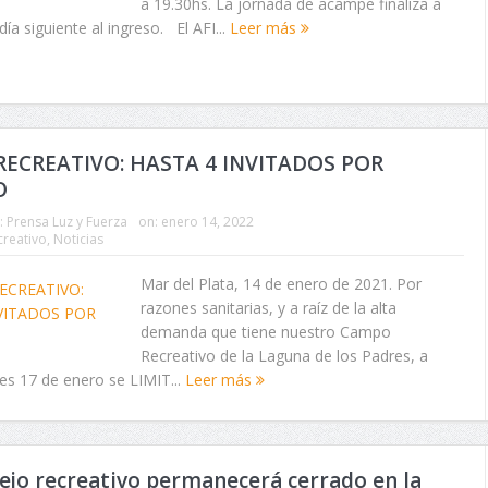
a 19.30hs. La jornada de acampe finaliza a
día siguiente al ingreso. El AFI...
Leer más
ECREATIVO: HASTA 4 INVITADOS POR
O
:
Prensa Luz y Fuerza
on:
enero 14, 2022
reativo
,
Noticias
Mar del Plata, 14 de enero de 2021. Por
razones sanitarias, y a raíz de la alta
demanda que tiene nuestro Campo
Recreativo de la Laguna de los Padres, a
unes 17 de enero se LIMIT...
Leer más
ejo recreativo permanecerá cerrado en la