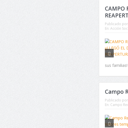
CAMPO R
REAPERT
Publicado por
En:
Acción Soc
sus familias
Campo R
Publicado por
En:
Campo Rec