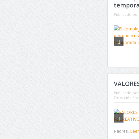
tempora
Publicado por
VALORES
Publicado por
En:
Acción Soc
Padres.
Lee