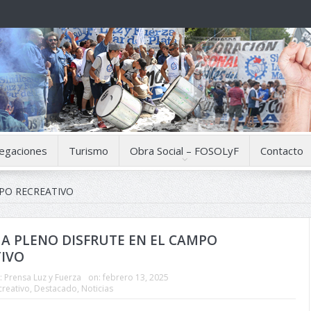
egaciones
Turismo
Obra Social – FOSOLyF
Contacto
O RECREATIVO
A PLENO DISFRUTE EN EL CAMPO
TIVO
:
Prensa Luz y Fuerza
on:
febrero 13, 2025
reativo
,
Destacado
,
Noticias