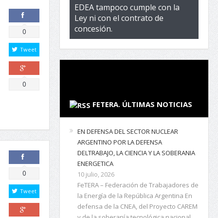
EDEA tampoco cumple con la
Ley ni con el contrato de
concesión.
Comparte
0
Tweet
Comparte
0
FETERA. ÚLTIMAS NOTICIAS
EN DEFENSA DEL SECTOR NUCLEAR
ARGENTINO POR LA DEFENSA
DELTRABAJO, LA CIENCIA Y LA SOBERANIA
ENERGETICA
Comparte
0
10 julio, 2026
FeTERA – Federación de Trabajadores de
Tweet
la Energía de la República Argentina En
defensa de la CNEA, del Proyecto CAREM
y de la soberanía tecnológica nacional