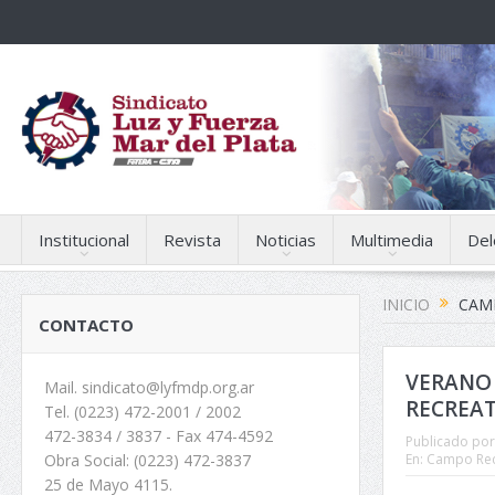
Institucional
Revista
Noticias
Multimedia
Del
INICIO
CAMP
CONTACTO
VERANO 
Mail. sindicato@lyfmdp.org.ar
RECREA
Tel. (0223) 472-2001 / 2002
472-3834 / 3837 - Fax 474-4592
Publicado por
En:
Campo Rec
Obra Social: (0223) 472-3837
25 de Mayo 4115.