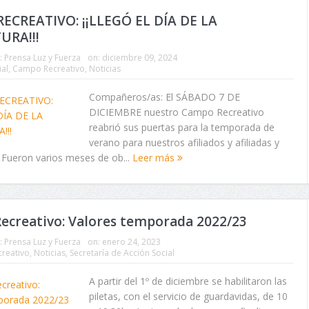
ECREATIVO: ¡¡LLEGÓ EL DÍA DE LA
URA!!!
:
Prensa Luz y Fuerza
on:
diciembre 09, 2024
ial
,
Campo Recreativo
,
Noticias
Compañeros/as: El SÁBADO 7 DE
DICIEMBRE nuestro Campo Recreativo
reabrió sus puertas para la temporada de
verano para nuestros afiliados y afiliadas y
! Fueron varios meses de ob...
Leer más
ecreativo: Valores temporada 2022/23
:
Prensa Luz y Fuerza
on:
enero 24, 2023
reativo
,
Noticias
,
Secretaría de Acción Social
A partir del 1º de diciembre se habilitaron las
piletas, con el servicio de guardavidas, de 10