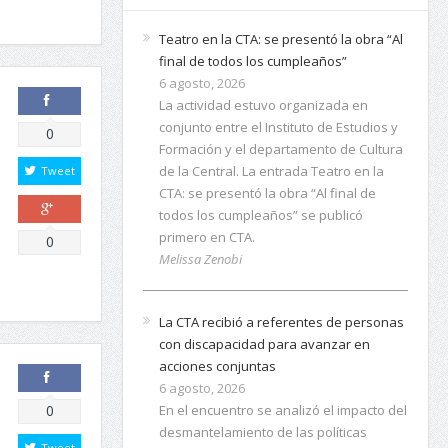
Teatro en la CTA: se presentó la obra “Al
final de todos los cumpleaños”
6 agosto, 2026
La actividad estuvo organizada en
conjunto entre el Instituto de Estudios y
Comparte
0
Formación y el departamento de Cultura
de la Central. La entrada Teatro en la
Tweet
CTA: se presentó la obra “Al final de
todos los cumpleaños” se publicó
primero en CTA.
Comparte
0
Melissa Zenobi
La CTA recibió a referentes de personas
con discapacidad para avanzar en
acciones conjuntas
6 agosto, 2026
Comparte
En el encuentro se analizó el impacto del
0
desmantelamiento de las políticas
Tweet