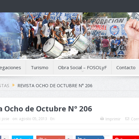
egaciones
Turismo
Obra Social – FOSOLyF
Contacto
STAS
REVISTA OCHO DE OCTUBRE N° 206
a Ocho de Octubre N° 206
:
jose
on:
agosto 05, 2013
En:
Imprimir
Corr