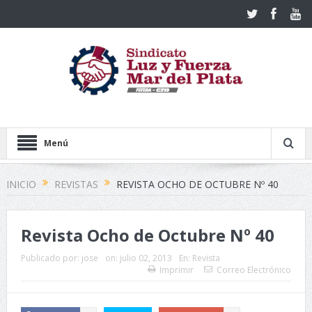
Menú
INICIO
REVISTAS
REVISTA OCHO DE OCTUBRE Nº 40
Revista Ocho de Octubre Nº 40
Publicado por:
jose
on:
julio 02, 2013
En:
Revista
Imprimir
Correo Electrónico