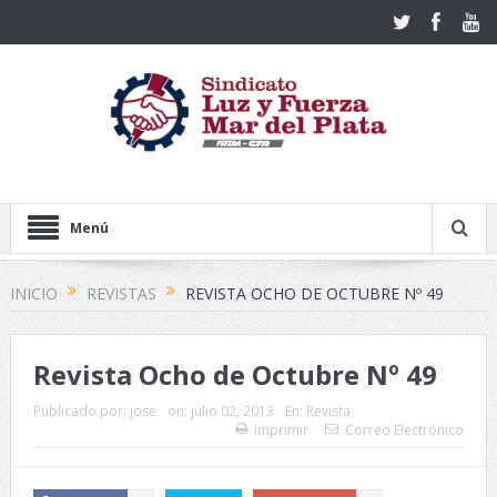
Menú
INICIO
REVISTAS
REVISTA OCHO DE OCTUBRE Nº 49
Revista Ocho de Octubre Nº 49
Publicado por:
jose
on:
julio 02, 2013
En:
Revista
Imprimir
Correo Electrónico