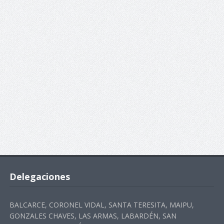
Delegaciones
BALCARCE, CORONEL VIDAL, SANTA TERESITA, MAIPU,
GONZALES CHAVES, LAS ARMAS, LABARDÉN, SAN