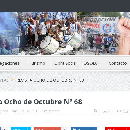
egaciones
Turismo
Obra Social – FOSOLyF
Contacto
STAS
REVISTA OCHO DE OCTUBRE Nº 68
a Ocho de Octubre Nº 68
:
jose
on:
julio 02, 2013
En:
Revista
Imprimir
Corr