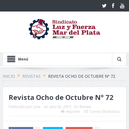
Menú
INICIO
REVISTAS
REVISTA OCHO DE OCTUBRE Nº 72
Revista Ocho de Octubre Nº 72
Publicado por:
jose
on:
julio 02, 2013
En:
Revista
Imprimir
Correo Electrónico