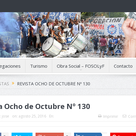
egaciones
Turismo
Obra Social – FOSOLyF
Contacto
STAS
REVISTA OCHO DE OCTUBRE Nº 130
a Ocho de Octubre Nº 130
:
jose
on:
agosto 25, 2016
En:
Imprimir
Corr