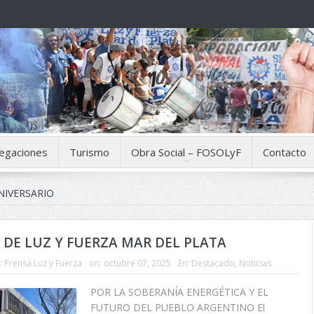
egaciones
Turismo
Obra Social – FOSOLyF
Contacto
NIVERSARIO
 DE LUZ Y FUERZA MAR DEL PLATA
:
Prensa Luz y Fuerza
on:
octubre 07, 2025
En:
Destacado
,
Noticias
POR LA SOBERANÍA ENERGÉTICA Y EL
FUTURO DEL PUEBLO ARGENTINO El