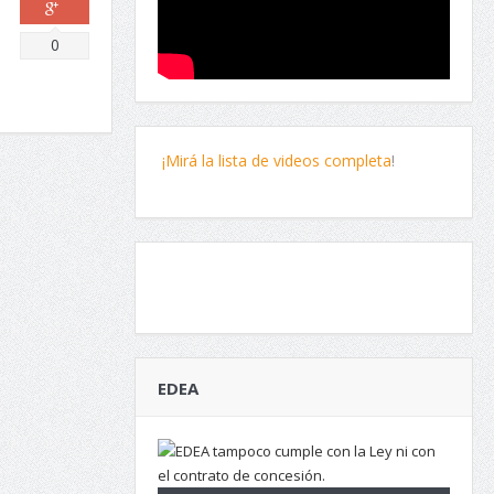
Comparte
0
¡Mirá la lista de videos completa
!
EDEA