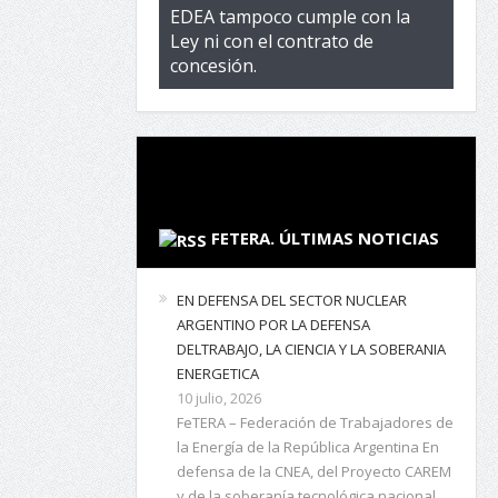
EDEA tampoco cumple con la
Ley ni con el contrato de
concesión.
FETERA. ÚLTIMAS NOTICIAS
EN DEFENSA DEL SECTOR NUCLEAR
ARGENTINO POR LA DEFENSA
DELTRABAJO, LA CIENCIA Y LA SOBERANIA
ENERGETICA
10 julio, 2026
FeTERA – Federación de Trabajadores de
la Energía de la República Argentina En
defensa de la CNEA, del Proyecto CAREM
y de la soberanía tecnológica nacional