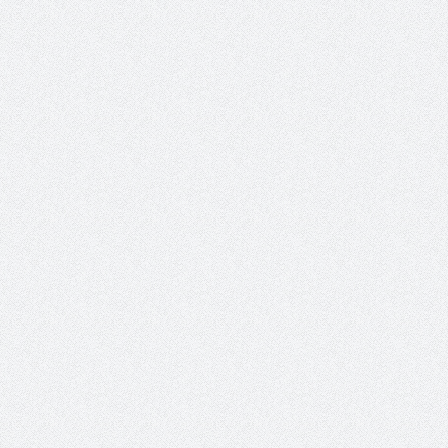
EDEA hasta el año 2092
EDEA tampoco 
Ley ni con el c
concesión.