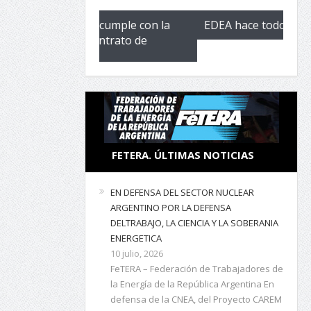
cumple con la
EDEA hace todo al revés
EL n
ontrato de
FETERA. ÚLTIMAS NOTICIAS
EN DEFENSA DEL SECTOR NUCLEAR
ARGENTINO POR LA DEFENSA
DELTRABAJO, LA CIENCIA Y LA SOBERANIA
ENERGETICA
10 julio, 2026
FeTERA – Federación de Trabajadores de
la Energía de la República Argentina En
defensa de la CNEA, del Proyecto CAREM
y de la soberanía tecnológica nacional
No al despido de trabajadores y