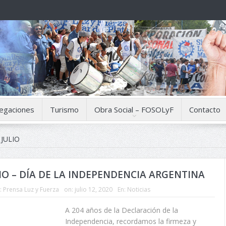
egaciones
Turismo
Obra Social – FOSOLyF
Contacto
 JULIO
LIO – DÍA DE LA INDEPENDENCIA ARGENTINA
:
Prensa Luz y Fuerza
on:
julio 12, 2020
En:
Noticias
A 204 años de la Declaración de la
Independencia, recordamos la firmeza y