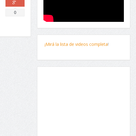
Comparte
0
¡Mirá la lista de videos completa
!