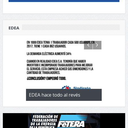
EDEA
 con la
EDEA hace todo al revés
EL negocio 
 de