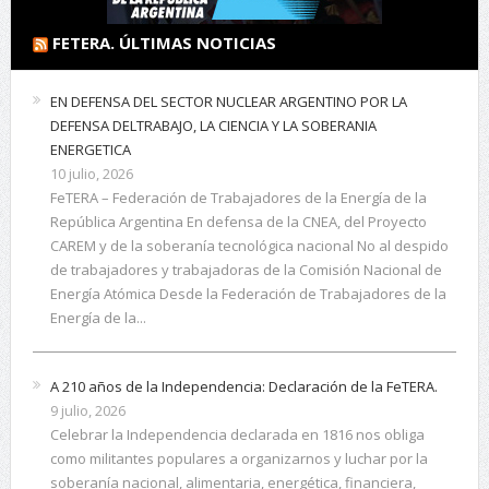
FETERA. ÚLTIMAS NOTICIAS
EN DEFENSA DEL SECTOR NUCLEAR ARGENTINO POR LA
DEFENSA DELTRABAJO, LA CIENCIA Y LA SOBERANIA
ENERGETICA
10 julio, 2026
FeTERA – Federación de Trabajadores de la Energía de la
República Argentina En defensa de la CNEA, del Proyecto
CAREM y de la soberanía tecnológica nacional No al despido
de trabajadores y trabajadoras de la Comisión Nacional de
Energía Atómica Desde la Federación de Trabajadores de la
Energía de la...
A 210 años de la Independencia: Declaración de la FeTERA.
9 julio, 2026
Celebrar la Independencia declarada en 1816 nos obliga
como militantes populares a organizarnos y luchar por la
soberanía nacional, alimentaria, energética, financiera,