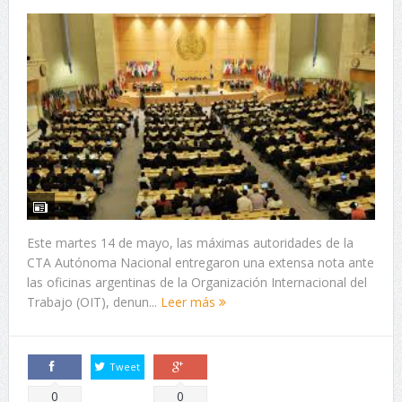
Este martes 14 de mayo, las máximas autoridades de la
CTA Autónoma Nacional entregaron una extensa nota ante
las oficinas argentinas de la Organización Internacional del
Trabajo (OIT), denun...
Leer más
Tweet
Comparte
Comparte
0
0