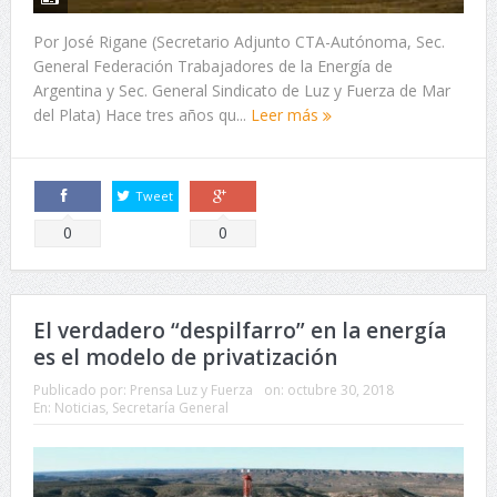
Por José Rigane (Secretario Adjunto CTA-Autónoma, Sec.
General Federación Trabajadores de la Energía de
Argentina y Sec. General Sindicato de Luz y Fuerza de Mar
del Plata) Hace tres años qu...
Leer más
Tweet
Comparte
Comparte
0
0
El verdadero “despilfarro” en la energía
es el modelo de privatización
Publicado por:
Prensa Luz y Fuerza
on:
octubre 30, 2018
En:
Noticias
,
Secretaría General