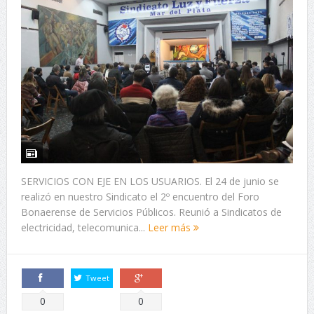
SERVICIOS CON EJE EN LOS USUARIOS. El 24 de junio se
realizó en nuestro Sindicato el 2º encuentro del Foro
Bonaerense de Servicios Públicos. Reunió a Sindicatos de
electricidad, telecomunica...
Leer más
Tweet
Comparte
Comparte
0
0