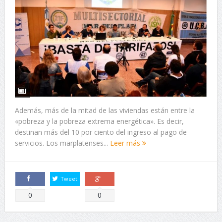
Además, más de la mitad de las viviendas están entre la
«pobreza y la pobreza extrema energética». Es decir,
destinan más del 10 por ciento del ingreso al pago de
servicios. Los marplatenses...
Leer más
Tweet
Comparte
Comparte
0
0