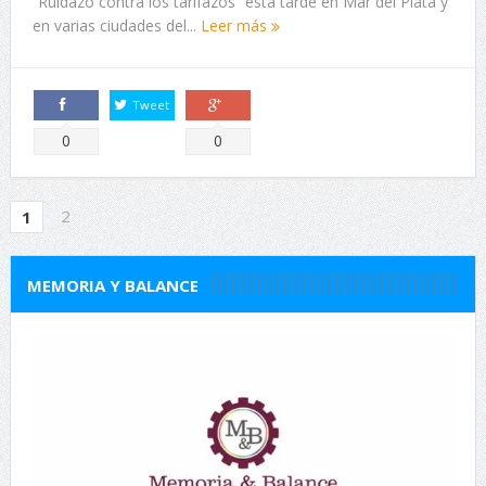
“Ruidazo contra los tarifazos” esta tarde en Mar del Plata y
en varias ciudades del...
Leer más
Tweet
Comparte
Comparte
0
0
2
1
MEMORIA Y BALANCE