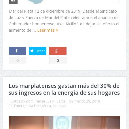
Mar del Plata 12 de diciembre de 2019. Desde el Sindicato
de Luz y Fuerza de Mar del Plata celebramos el anuncio del
Gobernador bonaerense, Axel Kicillof, de dejar sin efecto el
aumento de l...
Leer más
Tweet
Comparte
Comparte
0
0
Los marplatenses gastan más del 30% de
sus ingresos en la energía de sus hogares
Publicado por:
Prensa Luz y Fuerza
on:
marzo 29, 2019
En:
Emergencia Energética
,
Noticias