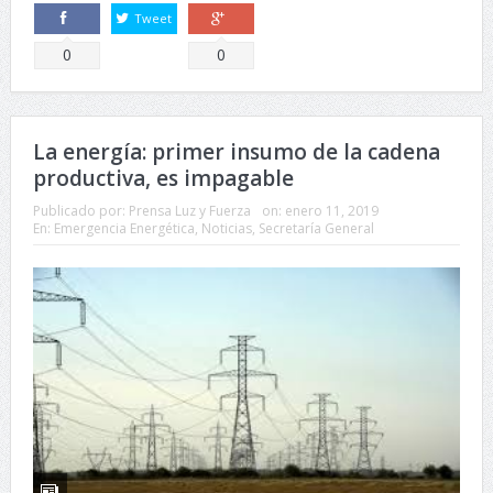
Tweet
Comparte
Comparte
0
0
La energía: primer insumo de la cadena
productiva, es impagable
Publicado por:
Prensa Luz y Fuerza
on:
enero 11, 2019
En:
Emergencia Energética
,
Noticias
,
Secretaría General