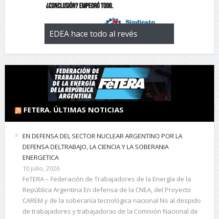
 con la
EDEA hace todo al revés
EL negocio 
 de
FETERA. ÚLTIMAS NOTICIAS
EN DEFENSA DEL SECTOR NUCLEAR ARGENTINO POR LA
DEFENSA DELTRABAJO, LA CIENCIA Y LA SOBERANIA
ENERGETICA
10 julio, 2026
FeTERA – Federación de Trabajadores de la Energía de la
República Argentina En defensa de la CNEA, del Proyecto
CAREM y de la soberanía tecnológica nacional No al despido
de trabajadores y trabajadoras de la Comisión Nacional de