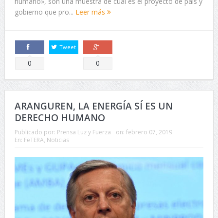
humano», son una muestra de cuál es el proyecto de país y
gobierno que pro...
Leer más
Tweet
Comparte
Comparte
0
0
ARANGUREN, LA ENERGÍA SÍ ES UN
DERECHO HUMANO
Publicado por:
Prensa Luz y Fuerza
on:
febrero 07, 2019
En:
FeTERA
,
Noticias