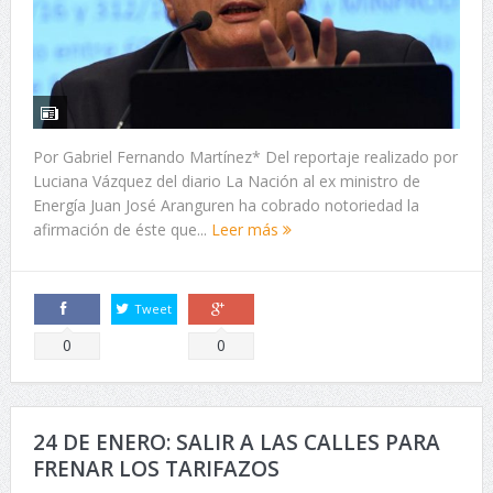
Por Gabriel Fernando Martínez* Del reportaje realizado por
Luciana Vázquez del diario La Nación al ex ministro de
Energía Juan José Aranguren ha cobrado notoriedad la
afirmación de éste que...
Leer más
Tweet
Comparte
Comparte
0
0
24 DE ENERO: SALIR A LAS CALLES PARA
FRENAR LOS TARIFAZOS