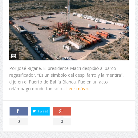
Por José Rigane. El presidente Macri despidió al barco
regasificador. “Es un símbolo del despilfarro y la mentira”,
dijo en el Puerto de Bahía Blanca. Fue en un acto
relámpago donde tan sólo...
Leer más
Tweet
Comparte
Comparte
0
0