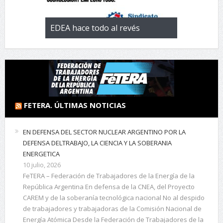
 con la
EDEA hace todo al revés
EL negocio 
 de
FETERA. ÚLTIMAS NOTICIAS
EN DEFENSA DEL SECTOR NUCLEAR ARGENTINO POR LA
DEFENSA DELTRABAJO, LA CIENCIA Y LA SOBERANIA
ENERGETICA
10 julio, 2026
FeTERA – Federación de Trabajadores de la Energía de la
República Argentina En defensa de la CNEA, del Proyecto
CAREM y de la soberanía tecnológica nacional No al despido
de trabajadores y trabajadoras de la Comisión Nacional de
Energía Atómica Desde la Federación de Trabajadores de la