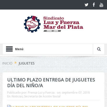
Menú
INICIO
JUGUETES
ULTIMO PLAZO ENTREGA DE JUGUETES
DÍA DEL NIÑO/A
Publicado por:
Prensa Luz y Fuerza
on:
septiembre 07, 2018
En:
Noticias
,
Secretaría de Acción Social