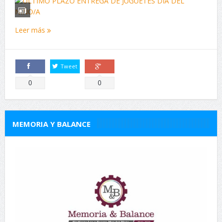
Leer más
Tweet
Comparte
Comparte
0
0
MEMORIA Y BALANCE