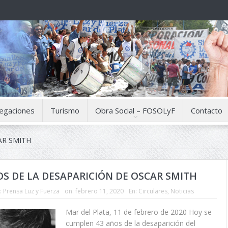
egaciones
Turismo
Obra Social – FOSOLyF
Contacto
R SMITH
OS DE LA DESAPARICIÓN DE OSCAR SMITH
:
Prensa Luz y Fuerza
on:
febrero 11, 2020
En:
Circulares
,
Noticias
Mar del Plata, 11 de febrero de 2020 Hoy se
cumplen 43 años de la desaparición del