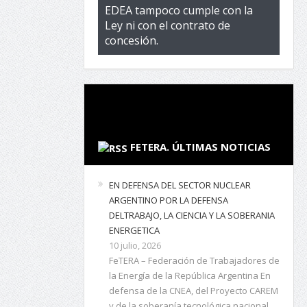
EDEA tampoco cumple con la
Ley ni con el contrato de
concesión.
FETERA. ÚLTIMAS NOTICIAS
EN DEFENSA DEL SECTOR NUCLEAR
ARGENTINO POR LA DEFENSA
DELTRABAJO, LA CIENCIA Y LA SOBERANIA
ENERGETICA
10 julio, 2026
FeTERA – Federación de Trabajadores de
la Energía de la República Argentina En
defensa de la CNEA, del Proyecto CAREM
y de la soberanía tecnológica nacional