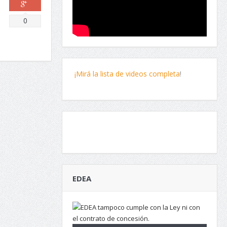
Comparte
0
¡Mirá la lista de videos completa
!
EDEA