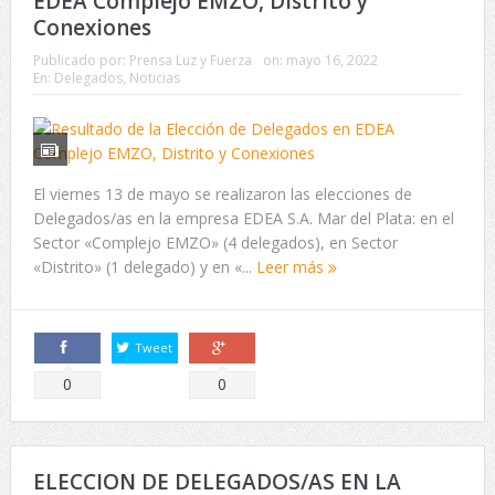
EDEA Complejo EMZO, Distrito y
Conexiones
Publicado por:
Prensa Luz y Fuerza
on:
mayo 16, 2022
En:
Delegados
,
Noticias
El viernes 13 de mayo se realizaron las elecciones de
Delegados/as en la empresa EDEA S.A. Mar del Plata: en el
Sector «Complejo EMZO» (4 delegados), en Sector
«Distrito» (1 delegado) y en «...
Leer más
Tweet
Comparte
Comparte
0
0
ELECCION DE DELEGADOS/AS EN LA