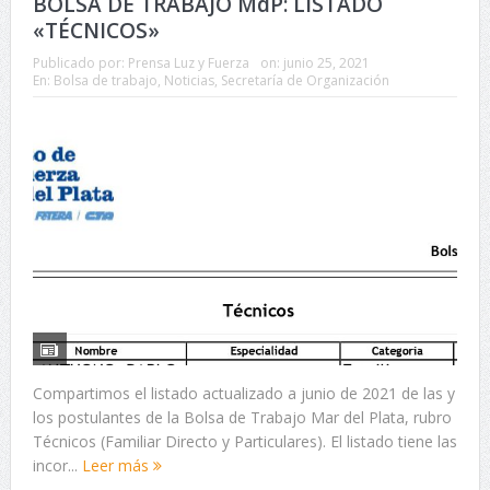
BOLSA DE TRABAJO MdP: LISTADO
«TÉCNICOS»
Publicado por:
Prensa Luz y Fuerza
on:
junio 25, 2021
En:
Bolsa de trabajo
,
Noticias
,
Secretaría de Organización
Compartimos el listado actualizado a junio de 2021 de las y
los postulantes de la Bolsa de Trabajo Mar del Plata, rubro
Técnicos (Familiar Directo y Particulares). El listado tiene las
incor...
Leer más