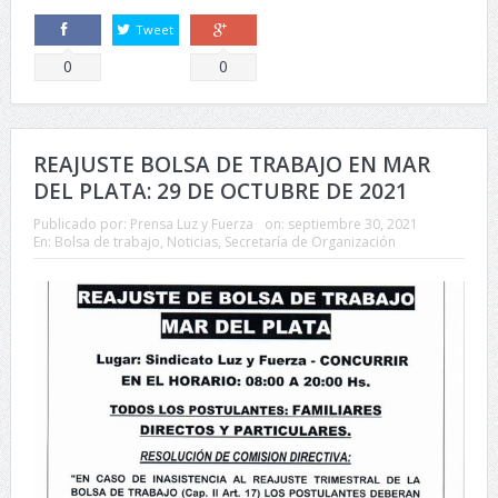
Tweet
Comparte
Comparte
0
0
REAJUSTE BOLSA DE TRABAJO EN MAR
DEL PLATA: 29 DE OCTUBRE DE 2021
Publicado por:
Prensa Luz y Fuerza
on:
septiembre 30, 2021
En:
Bolsa de trabajo
,
Noticias
,
Secretaría de Organización