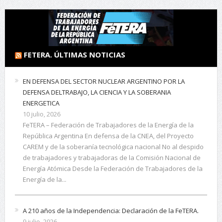
FETERA. ÚLTIMAS NOTICIAS
EN DEFENSA DEL SECTOR NUCLEAR ARGENTINO POR LA
DEFENSA DELTRABAJO, LA CIENCIA Y LA SOBERANIA
ENERGETICA
10 julio, 2026
FeTERA – Federación de Trabajadores de la Energía de la
República Argentina En defensa de la CNEA, del Proyecto
CAREM y de la soberanía tecnológica nacional No al despido
de trabajadores y trabajadoras de la Comisión Nacional de
Energía Atómica Desde la Federación de Trabajadores de la
Energía de la...
A 210 años de la Independencia: Declaración de la FeTERA.
9 julio, 2026