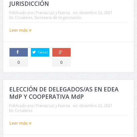
JURISDICCIÓN
Publicado por:
Prensa Luz y Fuerza
on:
diciembre 22, 2021
En:
Circulares
,
Secretaría de Organización
Leer más
Tweet
Comparte
Comparte
0
0
ELECCIÓN DE DELEGADOS/AS EN EDEA
MdP Y COOPERATIVA MdP
Publicado por:
Prensa Luz y Fuerza
on:
diciembre 22, 2021
En:
Circulares
Leer más