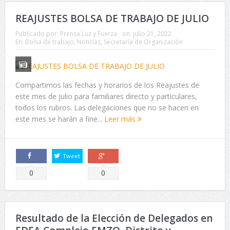
REAJUSTES BOLSA DE TRABAJO DE JULIO
Publicado por:
Prensa Luz y Fuerza
on:
julio 21, 2022
En:
Bolsa de trabajo
,
Noticias
,
Secretaría de Organización
Compartimos las fechas y horarios de los Reajustes de
este mes de julio para familiares directo y particulares,
todos los rubros. Las delegaciones que no se hacen en
este mes se harán a fine...
Leer más
Tweet
Comparte
Comparte
0
0
Resultado de la Elección de Delegados en