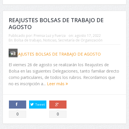
REAJUSTES BOLSAS DE TRABAJO DE
AGOSTO
Publicado por:
Prensa Luz y Fuerza
on:
agosto 17, 2022
En:
Bolsa de trabajo
,
Noticias
,
Secretaría de Organización
El viernes 26 de agosto se realizarán los Reajustes de
Bolsa en las siguientes Delegaciones, tanto familiar directo
como particulares, de todos los rubros. Recordamos que
no es inscripción a...
Leer más
Tweet
Comparte
Comparte
0
0