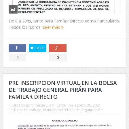
De 8 a 20hs, tanto para Familiar Directo como Particulares.
Todos los rubros.
Leer más
Tweet
Comparte
Comparte
0
0
PRE INSCRIPCION VIRTUAL EN LA BOLSA
DE TRABAJO GENERAL PIRÁN PARA
FAMILAR DIRECTO
Publicado por:
Prensa Luz y Fuerza
on:
agosto 26, 2021
En:
Bolsa de trabajo
,
Noticias
,
Secretaría de Organización