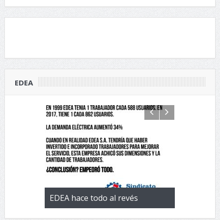
EDEA
 con la
EDEA hace todo al revés
EL negocio 
 de