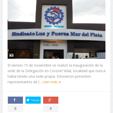
El viernes 15 de noviembre se realizó la inauguración de la
sede de la Delegación en Coronel Vidal, localidad que nunca
había tenido una sede propia. Estuvieron presentes
representantes de l...
Leer más
Tweet
Comparte
Comparte
0
0