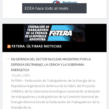
 con la
EDEA hace todo al revés
EL negocio 
 de
FETERA. ÚLTIMAS NOTICIAS
EN DEFENSA DEL SECTOR NUCLEAR ARGENTINO POR LA
DEFENSA DELTRABAJO, LA CIENCIA Y LA SOBERANIA
ENERGETICA
10 julio, 2026
FeTERA – Federación de Trabajadores de la Energía de la
República Argentina En defensa de la CNEA, del Proyecto
CAREM y de la soberanía tecnológica nacional No al despido
de trabajadores y trabajadoras de la Comisión Nacional de
Energía Atómica Desde la Federación de Trabajadores de la
Energía de la...