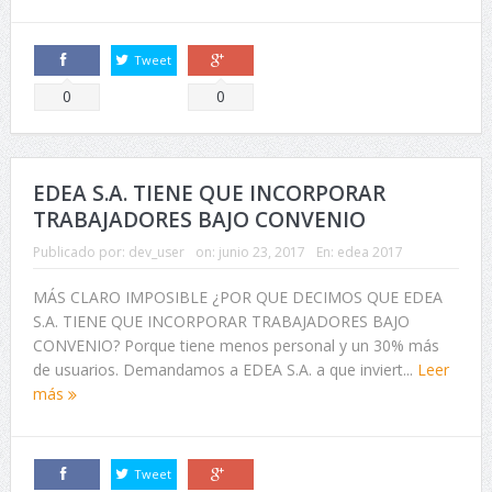
Tweet
Comparte
Comparte
0
0
EDEA S.A. TIENE QUE INCORPORAR
TRABAJADORES BAJO CONVENIO
Publicado por:
dev_user
on:
junio 23, 2017
En:
edea 2017
MÁS CLARO IMPOSIBLE ¿POR QUE DECIMOS QUE EDEA
S.A. TIENE QUE INCORPORAR TRABAJADORES BAJO
CONVENIO? Porque tiene menos personal y un 30% más
de usuarios. Demandamos a EDEA S.A. a que inviert...
Leer
más
Tweet