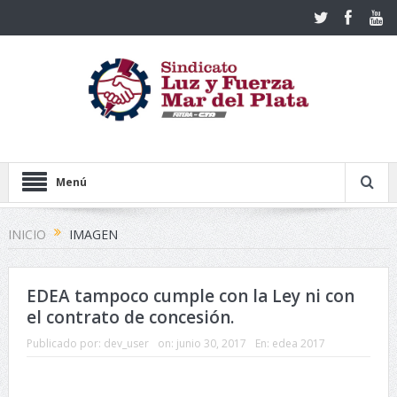
Menú
INICIO
IMAGEN
EDEA tampoco cumple con la Ley ni con
el contrato de concesión.
Publicado por:
dev_user
on:
junio 30, 2017
En:
edea 2017