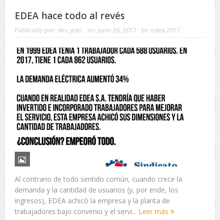
EDEA hace todo al revés
Publicado por:
dev_user
on:
junio 26, 2017
En:
edea 2017
Al contrario de todo sentido común, cuando crece la
demanda y la cantidad de usuarios (y, por ende, los
ingresos), EDEA achicó la empresa y la planta de
trabajadores bajo convenio y el servi...
Leer más