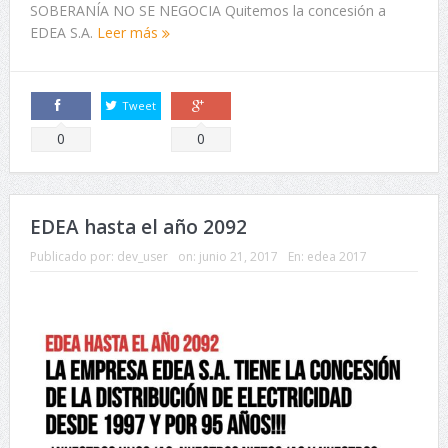
SOBERANÍA NO SE NEGOCIA Quitemos la concesión a
EDEA S.A.
Leer más
Tweet
Comparte
Comparte
0
0
EDEA hasta el año 2092
Publicado por:
dev_user
on:
junio 21, 2017
En:
edea 2017