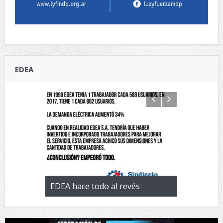
EDEA
 con la
EDEA hace todo al revés
EL negocio 
 de