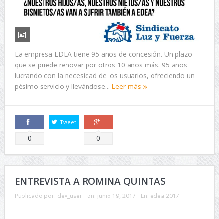
La empresa EDEA tiene 95 años de concesión. Un plazo
que se puede renovar por otros 10 años más. 95 años
lucrando con la necesidad de los usuarios, ofreciendo un
pésimo servicio y llevándose...
Leer más
Tweet
Comparte
Comparte
0
0
ENTREVISTA A ROMINA QUINTAS
Publicado por:
dev_user
on:
junio 19, 2017
En:
edea 2017