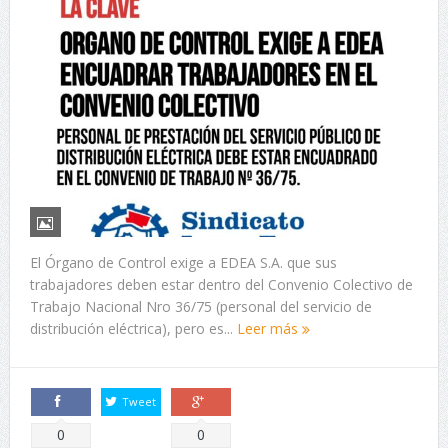
El Órgano de Control exige a EDEA S.A. que sus
trabajadores deben estar dentro del Convenio Colectivo de
Trabajo Nacional Nro 36/75 (personal del servicio de
distribución eléctrica), pero es...
Leer más
Tweet
Comparte
Comparte
0
0