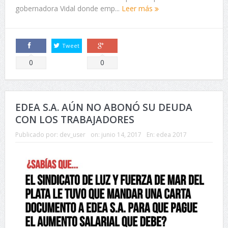
gobernadora Vidal donde emp...
Leer más
Tweet
Comparte
Comparte
0
0
EDEA S.A. AÚN NO ABONÓ SU DEUDA
CON LOS TRABAJADORES
Publicado por:
dev_user
on:
junio 14, 2017
En:
edea 2017