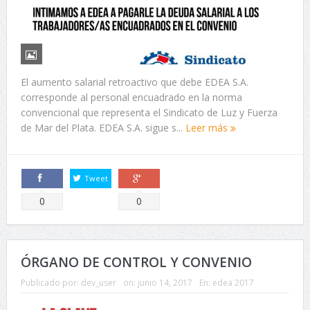
El aumento salarial retroactivo que debe EDEA S.A.
corresponde al personal encuadrado en la norma
convencional que representa el Sindicato de Luz y Fuerza
de Mar del Plata. EDEA S.A. sigue s...
Leer más
Tweet
Comparte
Comparte
0
0
ÓRGANO DE CONTROL Y CONVENIO
Publicado por:
dev_user
on:
junio 14, 2017
En:
edea 2017