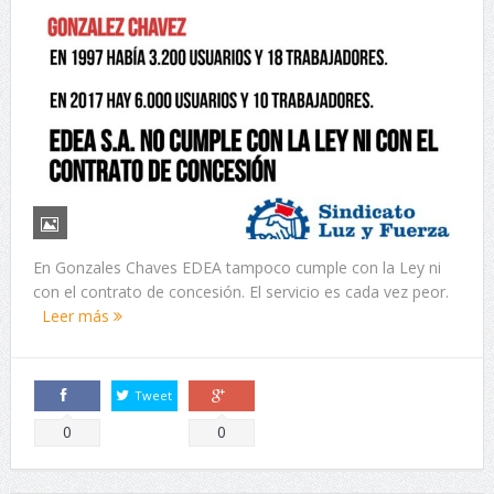
En Gonzales Chaves EDEA tampoco cumple con la Ley ni
con el contrato de concesión. El servicio es cada vez peor.
Leer más
Tweet
Comparte
Comparte
0
0