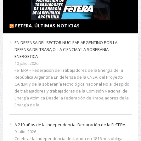
FETERA. ÚLTIMAS NOTICIAS
EN DEFENSA DEL SECTOR NUCLEAR ARGENTINO POR LA
DEFENSA DELTRABAJO, LA CIENCIA Y LA SOBERANIA
ENERGETICA
10 julio, 2026
FeTERA – Federación de Trabajadores de la Energía de la
República Argentina En defensa de la CNEA, del Proyecto
CAREM y de la soberanía tecnológica nacional No al despido
de trabajadores y trabajadoras de la Comisión Nacional de
Energía Atómica Desde la Federación de Trabajadores de la
Energía de la...
A 210 años de la Independencia: Declaración de la FeTERA.
9 julio, 2026
Celebrar la Independencia declarada en 1816 nos obliga