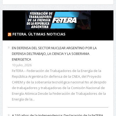
FETERA. ÚLTIMAS NOTICIAS
EN DEFENSA DEL SECTOR NUCLEAR ARGENTINO POR LA
DEFENSA DELTRABAJO, LA CIENCIA Y LA SOBERANIA
ENERGETICA
10 julio, 2026
FeTERA – Federación de Trabajadores de la Energía de la
República Argentina En defensa de la CNEA, del Proyecto
CAREM y de la soberanía tecnológica nacional No al despido
de trabajadores y trabajadoras de la Comisión Nacional de
Energía Atómica Desde la Federación de Trabajadores de la
Energía de la...
A 210 años de la Independencia: Declaración de la FeTERA.