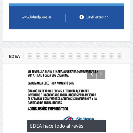
EDEA
 con la
EDEA hace todo al revés
EL negocio 
 de