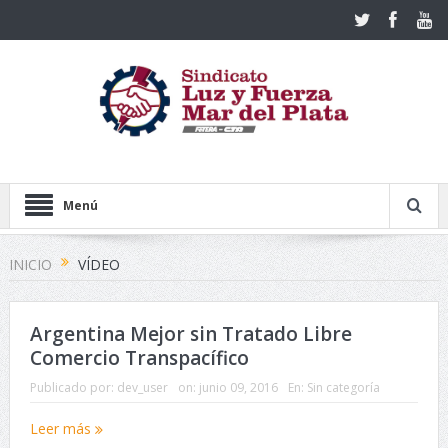
Menú
INICIO
VÍDEO
Argentina Mejor sin Tratado Libre
Comercio Transpacífico
Publicado por:
dev_user
on:
junio 09, 2016
En:
Sin categoría
Leer más