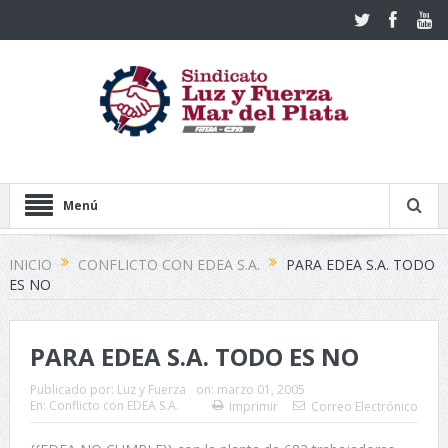
Menú
INICIO
CONFLICTO CON EDEA S.A.
PARA EDEA S.A. TODO
ES NO
PARA EDEA S.A. TODO ES NO
Publicado por:
Luz y Fuerza
on:
marzo 01, 2005
En:
Conflicto con EDEA S.A.
Imprimir
Correo Electrónico