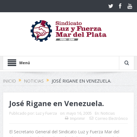
Menú
INICIO
NOTICIAS
JOSÉ RIGANE EN VENEZUELA.
José Rigane en Venezuela.
Publicado por:
Luz y Fuerza
on:
mayo 16, 2005
En:
Noticias
Imprimir
Correo Electrónico
El Secretario General del Sindicato Luz y Fuerza Mar del