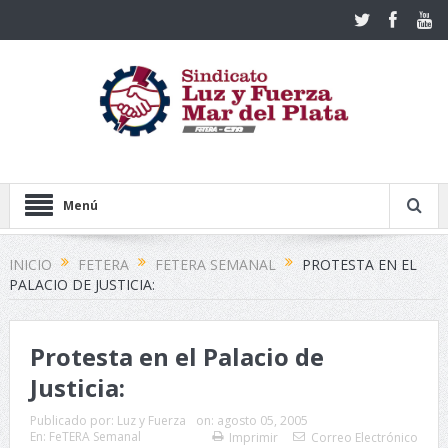
Menú
INICIO
FETERA
FETERA SEMANAL
PROTESTA EN EL
PALACIO DE JUSTICIA:
Protesta en el Palacio de
Justicia:
Publicado por:
Luz y Fuerza
on:
agosto 05, 2005
En:
FeTERA Semanal
Imprimir
Correo Electrónico