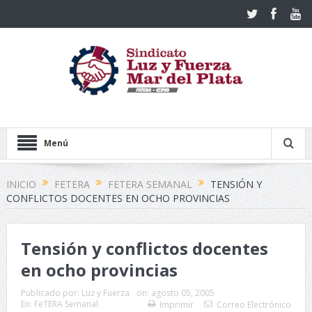
Menú
INICIO
FETERA
FETERA SEMANAL
TENSIÓN Y
CONFLICTOS DOCENTES EN OCHO PROVINCIAS
Tensión y conflictos docentes
en ocho provincias
Publicado por:
Luz y Fuerza
on:
agosto 05, 2005
En:
FeTERA Semanal
Imprimir
Correo Electrónico