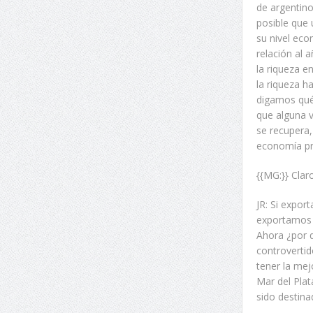
de argentin
posible que 
su nivel ec
relación al
la riqueza e
la riqueza h
digamos qué 
que alguna v
se recupera,
economía pr
{{MG:}} Claro
JR: Si expor
exportamos 
Ahora ¿por 
controvertid
tener la mej
Mar del Plat
sido destina