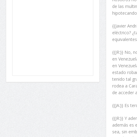
de las multi
hipotecando 
{{Javier And
eléctrico? 
equivalente
{{JR:}} No, 
en Venezuel
en Venezuela
estado roba
tenido tal g
rodea a Cara
de acceder a
{{JA:}} Es t
{{JR:}} Y ad
además es el
sea, sin emb