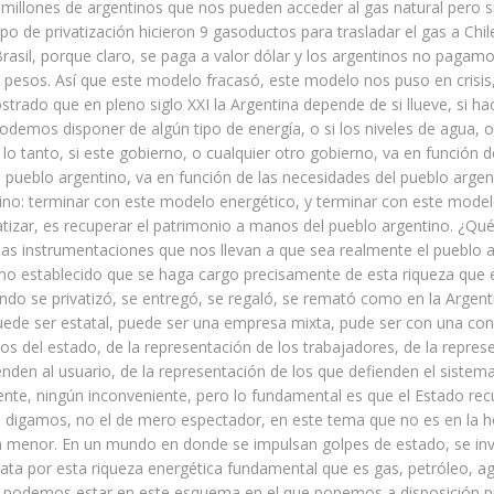
millones de argentinos que nos pueden acceder al gas natural pero 
po de privatización hicieron 9 gasoductos para trasladar el gas a Chil
rasil, porque claro, se paga a valor dólar y los argentinos no pagamo
pesos. Así que este modelo fracasó, este modelo nos puso en crisi
rado que en pleno siglo XXI la Argentina depende de si llueve, si hac
odemos disponer de algún tipo de energía, o si los niveles de agua, o
lo tanto, si este gobierno, o cualquier otro gobierno, va en función d
l pueblo argentino, va en función de las necesidades del pueblo argen
ino: terminar con este modelo energético, y terminar con este model
atizar, es recuperar el patrimonio a manos del pueblo argentino. ¿Qué 
as instrumentaciones que nos llevan a que sea realmente el pueblo a
o establecido que se haga cargo precisamente de esta riqueza que 
ndo se privatizó, se entregó, se regaló, se remató como en la Argent
uede ser estatal, puede ser una empresa mixta, pude ser con una co
s del estado, de la representación de los trabajadores, de la repres
enden al usuario, de la representación de los que defienden el sistem
te, ningún inconveniente, pero lo fundamental es que el Estado rec
, digamos, no el de mero espectador, en este tema que no es en la h
n menor. En un mundo en donde se impulsan golpes de estado, se in
ata por esta riqueza energética fundamental que es gas, petróleo, 
 podemos estar en este esquema en el que ponemos a disposición 