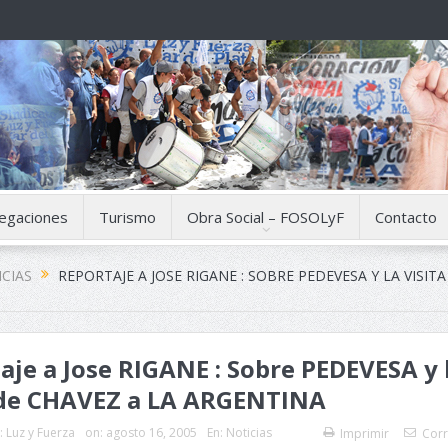
egaciones
Turismo
Obra Social – FOSOLyF
Contacto
CIAS
REPORTAJE A JOSE RIGANE : SOBRE PEDEVESA Y LA VISIT
aje a Jose RIGANE : Sobre PEDEVESA y 
 de CHAVEZ a LA ARGENTINA
:
Luz y Fuerza
on:
agosto 16, 2005
En:
Noticias
Imprimir
Corr