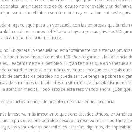
nacionales, una riqueza que es de recurso no renovable y en definitiv
el presente sino el futuro venidero de las generaciones de este país.
rada:}} Rigane ¿qué pasa en Venezuela con las empresas que brindan e
¿también están en manos del Estado o hay empresas privadas? Digam
s acá a EDEA, EDESUR, EDENOR.
no, no. En general, Venezuela no esta totalmente los sistemas privati
a lo que más se importó durante 100 años, digamos… la existencia de
 es… evidentemente el petróleo. El gran tema es que en Venezuela s
ndo concretamente su patrimonio, su riqueza porque en un país que t
rado de cantidad de petróleo no puede ser que tenga la pobreza dig
cas de 4 millones de habitantes en situación de analfabetismo, e imp
 la atención médica. Todo esto se está resolviendo ahora. ¿Con qué.
ercer productos mundial de petróleo, debería ser una potencia.
emás la reserva más importante que tiene Estados Unidos, en América
 único país que tiene petróleo pesado, la reserva más importante d
argo, los venezolanos por millones carecían, digamos, de imposibili