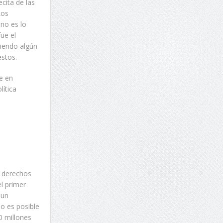
cita de las
Los
 no es lo
ue el
ciendo algún
estos.
e en
lítica
s derechos
el primer
 un
o es posible
0 millones