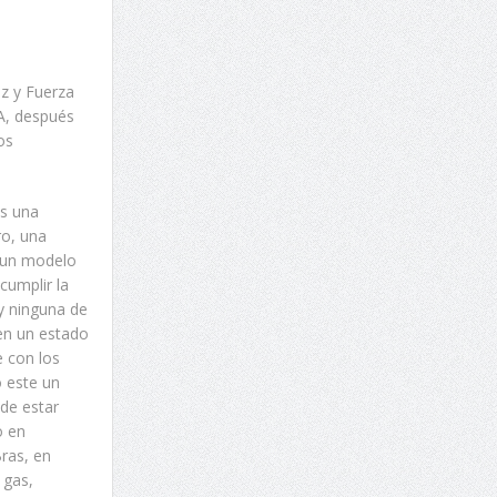
uz y Fuerza
SA, después
os
es una
ro, una
s un modelo
cumplir la
 y ninguna de
 en un estado
e con los
o este un
 de estar
o en
Bras, en
 gas,