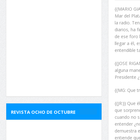
{{MARIO GIAN
Mar del Plat
la radio. Te
diarios, ha 
de ese foro 
llegar a él,
entendible t
{{JOSE RIGAN
alguna mane
Presidente ¿
{{MG: Que t
{{JR:}} Que
que sorprend
REVISTA OCHO DE OCTUBRE
cuando no sa
entender ¿no
demuestra en
entiende que