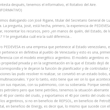
ontesta después, tenemos el informativo, el Rotativo del Aire.
INFORMATIVO)
imos dialogando con José Rigane, titular del Secretario General de L
a. La pregunta, José, está hecha, primero, la experiencia de PEDEVE
ar, reorientar los recursos, pero ¿en manos de quién, del Estado, de l
? Y te preguntaba cuál era la sutil diferencia…
mero PEDEVESA es una empresa que pertenece al Estado venezolano, 
pertenece en definitiva al pueblo de Venezuela y esto es una, prime
iferencia con el modelo energético argentino. El modelo argentino e
 propiedad privada y en la segmentación en la que el Estado dejó de 
correspondía y le dejaron la función de planificador y de controlador
ciones las pudo resolver ni realizar, se convirtió en un estado bobo,
 multinacionales. Y por lo tanto, esto tiene que ver on lo que acontec
con sus riquezas, con su patrimonio, con su soberanía. Porque siend
es petrolero pero que tiene petróleo, tenemos la situación aberrante
l 40 por ciento del crudo, y exportamos el 40 por ciento del crudo n
 los argentinos, si no en beneficio de REPSOL, en beneficio de Petro
tal, en beneficio de Energy, es decir que, lo mismo que sucede con el