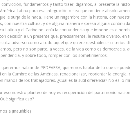
convicción, fundamentos y tanto traer, digamos, al presente la histo
 América Latina para esa integración o sea que no tiene absolutamen
que le surja de la nada. Tiene un raigambre con la historia, con nuest
, con nuestra cultura, y de alguna manera expresa alguna continuid
ca Latina y el Caribe no tenía la contundencia que impone este homb
con decisión a un presente que, precisamente, le resulta diverso, en 
 resulta adverso como a todo aquel que quiere reestablecer criterios 
camos, pero no son parte, a veces, de la vida como es democracia, 
dependencia, y sobre todo, romper con los sometimientos.
é, queremos hablar de PEDEVESA, queremos hablar de lo que se puede
í en la Cumbre de las Américas, renacionalizar, reorientar la energía
en manos de los trabajadores. ¿Cuál es la sutil diferencia? No es lo m
por eso nuestro planteo de hoy es recuperación del partrimonio naci
¿Qué significa eso?
mos a (inaudible)