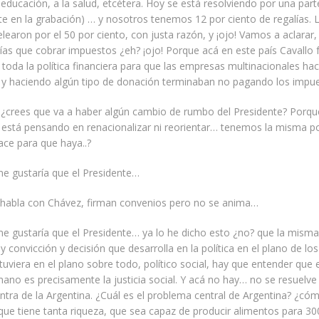
 educación, a la salud, etcétera. Hoy se está resolviendo por una parte
rte en la grabación) … y nosotros tenemos 12 por ciento de regalías. 
elearon por el 50 por ciento, con justa razón, y ¡ojo! Vamos a aclarar,
as que cobrar impuestos ¿eh? ¡ojo! Porque acá en este país Cavallo f
 toda la política financiera para que las empresas multinacionales ha
a y haciendo algún tipo de donación terminaban no pagando los impu
é ¿crees que va a haber algún cambio de rumbo del Presidente? Porqu
o está pensando en renacionalizar ni reorientar… tenemos la misma po
ce para que haya..?
 me gustaría que el Presidente…
habla con Chávez, firman convenios pero no se anima…
 me gustaría que el Presidente… ya lo he dicho esto ¿no? que la misma
 convicción y decisión que desarrolla en la política en el plano de lo
uviera en el plano sobre todo, político social, hay que entender que 
no es precisamente la justicia social. Y acá no hay… no se resuelve
tra de la Argentina. ¿Cuál es el problema central de Argentina? ¿cóm
que tiene tanta riqueza, que sea capaz de producir alimentos para 30