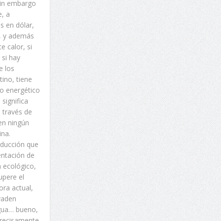
sin embargo
e, a
s en dólar,
s, y además
e calor, si
 si hay
e los
tino, tiene
o energético
significa
 través de
en ningún
ina.
nducción que
entación de
a ecológico,
upere el
ora actual,
vaden
agua… bueno,
precisamente