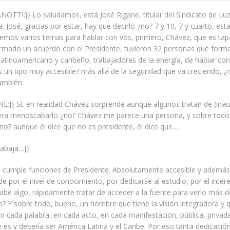
OTTI:}} Lo saludamos, está José Rigane, titular del Sindicato de Lu
a. José, gracias por estar, hay que decirlo ¿no? 7 y 10, 7 y cuarto, est
nemos varios temas para hablar con vos, primero, Chávez, que es tap
firmado un acuerdo con el Presidente, tuvieron 32 personas que form
latinoamericano y caribeño, trabajadores de la energía, de hablar con é
 es un tipo muy accesible? más allá de la seguridad que va creciendo, ¿
ambién.
E:}} Sí, en realidad Chávez sorprende aunque algunos tratan de (inau
ra menoscabarlo ¿no? Chávez me parece una persona, y sobre todo
no? aunque él dice que no es presidente, él dice que…
rabaja…}}
 él cumple funciones de Presidente. Absolutamente accesible y ademá
e por el nivel de conocimiento, por dedicarse al estudio, por el interé
be algo, rápidamente tratar de acceder a la fuente para verlo más d
? Y sobre todo, bueno, un hombre que tiene la visión integradora y q
 cada palabra, en cada acto, en cada manifestación, pública, privada
 es y debería ser América Latina y el Caribe. Por eso tanta dedicación