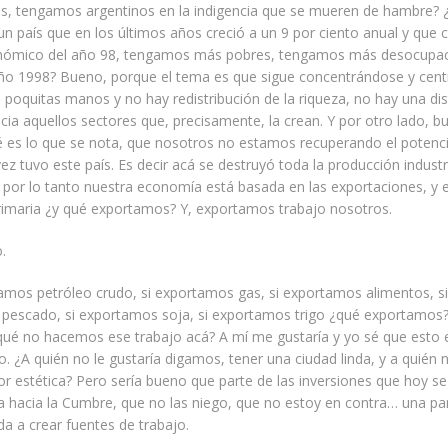
os, tengamos argentinos en la indigencia que se mueren de hambre?
un país que en los últimos años creció a un 9 por ciento anual y que 
onómico del año 98, tengamos más pobres, tengamos más desocupac
 año 1998? Bueno, porque el tema es que sigue concentrándose y cent
n poquitas manos y no hay redistribución de la riqueza, no hay una dis
acia aquellos sectores que, precisamente, la crean. Y por otro lado, b
es lo que se nota, que nosotros no estamos recuperando el potencia
ez tuvo este país. Es decir acá se destruyó toda la producción industr
 por lo tanto nuestra economía está basada en las exportaciones, y e
imaria ¿y qué exportamos? Y, exportamos trabajo nosotros.
.
tamos petróleo crudo, si exportamos gas, si exportamos alimentos, si
pescado, si exportamos soja, si exportamos trigo ¿qué exportamos?
qué no hacemos ese trabajo acá? A mí me gustaría y yo sé que esto 
o. ¿A quién no le gustaría digamos, tener una ciudad linda, y a quién n
or estética? Pero sería bueno que parte de las inversiones que hoy s
a hacia la Cumbre, que no las niego, que no estoy en contra… una pa
da a crear fuentes de trabajo.