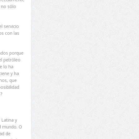
a no sólo
l servicio
os con las
zados porque
l petróleo
e lo ha
iene y ha
amos, que
osibilidad
.?
 Latina y
el mundo. O
dad de