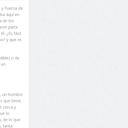
z y Fuerza de
aba aquí en
a de los
aron parte
l. ¿Es fácil
no? y que es
dible) o de
 un
s, un hombre
s que tiene,
e cerca y
ue lo
, de lo que
, tanta