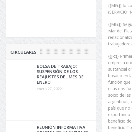
{{MG:}} lo c
(SERVICIO 
{{MG:}} Segu
Mar del Plat
renacionaliz
trabajadores
CIRCULARES
{{JR:}} Pri
empresa que 
BOLSA DE TRABAJO:
sustancial d
SUSPENSIÓN DE LOS
basado en la
REAJUSTES DEL MES DE
función que 
ENERO
esas dos fun
enero 27, 2022
socio de las
argentinos, 
país que no 
exportando e
beneficio de
REUNIÓN INFORMATIVA
beneficio To