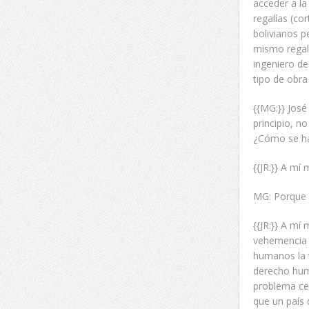
acceder a la
regalías (co
bolivianos p
mismo regalí
ingeniero de
tipo de obr
{{MG:}} Jos
principio, n
¿Cómo se ha
{{JR:}} A mí
MG: Porque 
{{JR:}} A mí
vehemencia y
humanos la t
derecho huma
problema cen
que un país 