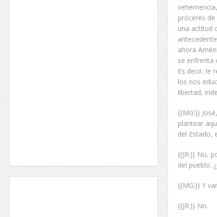
vehemencia, 
próceres de
una actitud 
antecedentes
ahora Améri
se enfrenta 
Es decir, le
los nos edu
libertad, in
{{MG:}} Jos
plantear aqu
del Estado, 
{{JR:}} No, 
del pueblo. 
{{MG:}} Y va
{{JR:}} No.