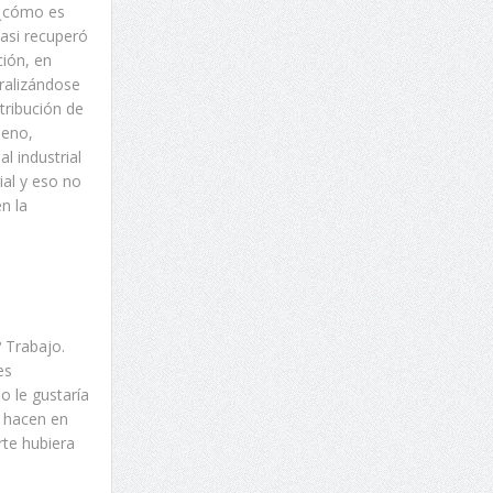
 ¿cómo es
casi recuperó
ión, en
ralizándose
tribución de
ueno,
l industrial
ial y eso no
n la
 Trabajo.
es
o le gustaría
e hacen en
rte hubiera