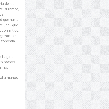
ria de los
te, digamos,
ros
ad que hasta
re ¿no? que
todo sentido.
digamos, en
autonomía,
 llegar a
, en manos
ismo.
onal a manos